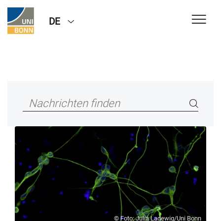
DE
© Foto: Julia Ladewig/Uni Bonn