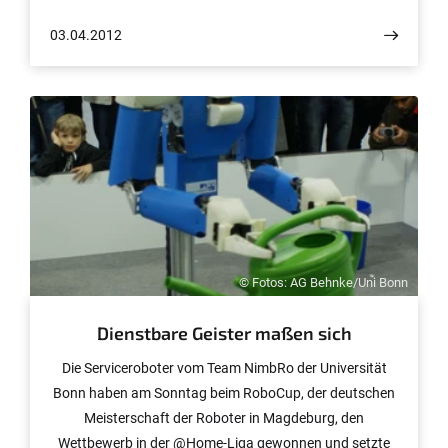
Altersforschung in Jena haben nun die Struktur und
03.04.2012
Wirkung verschiedener Formen des
Kegelschneckentoxins µ-PIIIA aufgeklärt. Sie stellen ihre
Ergebnisse in der Zeitschrift „Angewandte Chemie“ vor.
Eine Online-Version der Publikation ist bereits
veröffentlicht.
© Fotos: AG Behnke/Uni Bonn
Dienstbare Geister maßen sich
Die Serviceroboter vom Team NimbRo der Universität
Bonn haben am Sonntag beim RoboCup, der deutschen
Meisterschaft der Roboter in Magdeburg, den
Wettbewerb in der @Home-Liga gewonnen und setzte