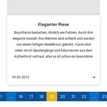
© Foto: W. Lobin/Uni Bonn
Eleganter Riese
Baumfarne bestechen, ähnlich wie Palmen, durch ihre
elegante Gestalt: Ihre Stämme sind schlank und werden
von einem luftigen Wedelkranz gekrönt. Farne sind
vielen durch Spaziergänge und Exkursionen aus dem
Kottenforst vertraut, aber es ist schon ein besonderer
Anblick einen Baumfarn zu sehen – zumal dieser bis zu
20 Meter hoch werden kann. Von diesen stattlichen und
prachtvollen Farnen werden in den Botanischen Gärten
29.03.2012
der Universität Bonn sieben verschiedene Arten kultiviert
(die Gattungen Cyathea und Dicksonia). Der Berg-
Baumfarn (Cyathea contaminans) ist dort die Pflanze
1
...
16
17
18
19
20
21
22
...
25
des Monats April.
(aktu