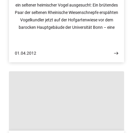
ein seltener heimischer Vogel ausgesucht: Ein brütendes
Paar der seltenen Rheinische Wiesenschnepfe erspähten
Vogelkundler jetzt auf der Hofgartenwiese vor dem
barocken Hauptgebäude der Universität Bonn – eine
ornithologische Sensation, betonen Fachleute. Ab heute,
1. April 2012, wird die Hofgartenwiese deshalb für
voraussichtlich zwei Monate für den Publikumsverkehr
01.04.2012
gesperrt.
© Foto: Christiane Zintzen