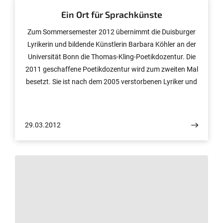
Ein Ort für Sprachkünste
Zum Sommersemester 2012 übernimmt die Duisburger
Lyrikerin und bildende Künstlerin Barbara Köhler an der
Universität Bonn die Thomas-Kling-Poetikdozentur. Die
2011 geschaffene Poetikdozentur wird zum zweiten Mal
besetzt. Sie ist nach dem 2005 verstorbenen Lyriker und
Essayisten Thomas Kling (* 1957) benannt, der zehn
Jahre auf der Raketenstation der Stiftung Insel
Hombroich gelebt hat. Namhafte Autoren und
29.03.2012
Übersetzer aus NRW werden für jeweils zwei Semester
mit einem Stipendium ausgestattet und geben eigene
Lehrveranstaltungen. Die Auswahl treffen Vertreter der
Stiftung und der Universität Bonn.