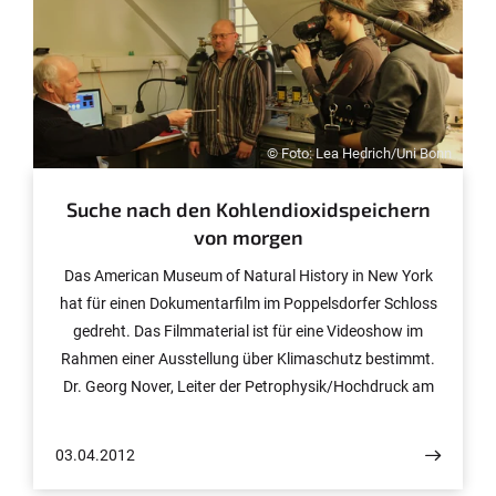
vorgestellt.
© Foto: Lea Hedrich/Uni Bonn
Suche nach den Kohlendioxidspeichern
von morgen
Das American Museum of Natural History in New York
hat für einen Dokumentarfilm im Poppelsdorfer Schloss
gedreht. Das Filmmaterial ist für eine Videoshow im
Rahmen einer Ausstellung über Klimaschutz bestimmt.
Dr. Georg Nover, Leiter der Petrophysik/Hochdruck am
Steinmann-Institut für Geologie, Mineralogie und
Paläontologie stellte dem Filmteam seine Forschungen
03.04.2012
über das Verhalten von CO2 im Untergrund vor.