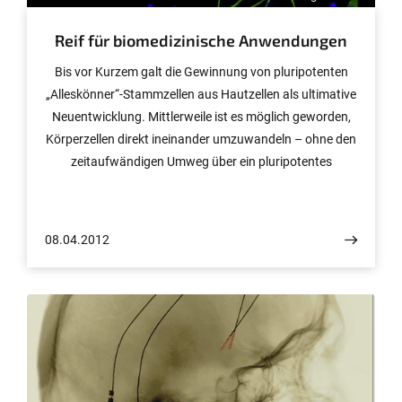
Reif für biomedizinische Anwendungen
Bis vor Kurzem galt die Gewinnung von pluripotenten
„Alleskönner“-Stammzellen aus Hautzellen als ultimative
Neuentwicklung. Mittlerweile ist es möglich geworden,
Körperzellen direkt ineinander umzuwandeln – ohne den
zeitaufwändigen Umweg über ein pluripotentes
Zwischenstadium. Allerdings war diese Methode bislang
wenig effizient. Nun haben Wissenschaftler vom Bonner
Institut für Rekonstruktive Neurobiologie (Direktor: Prof.
08.04.2012
Dr. Oliver Brüstle) das Verfahren so weit entwickelt, dass
die Methode für biomedizinische Anwendungen
eingesetzt werden kann. Die Wissenschaftler stellen ihre
Ergebnisse in der Fachzeitschrift „Nature Methods“ vor.