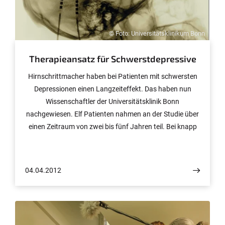
© Foto: Universitätsklinikum Bonn
Therapieansatz für Schwerstdepressive
Hirnschrittmacher haben bei Patienten mit schwersten
Depressionen einen Langzeiteffekt. Das haben nun
Wissenschaftler der Universitätsklinik Bonn
nachgewiesen. Elf Patienten nahmen an der Studie über
einen Zeitraum von zwei bis fünf Jahren teil. Bei knapp
der Hälfte der Probanden wurde nachhaltig eine
Reduktion der Symptome um mehr als 50 Prozent
nachgewiesen. Damit eröffnet sich für Menschen mit
04.04.2012
schwersten Depressionen, die auf keine andere Therapie
ansprechen, eine neue Perspektive. Die Ergebnisse
werden jetzt in der aktuellen Ausgabe der
Fachzeitschrift „Neuropsychopharmacology“