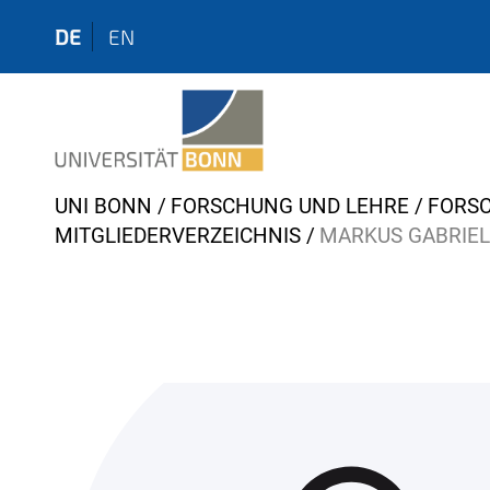
DE
EN
Y
UNI BONN
FORSCHUNG UND LEHRE
FORS
o
MITGLIEDERVERZEICHNIS
MARKUS GABRIEL
u
a
r
e
h
e
r
e