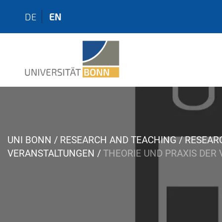
DE
EN
Y
UNI BONN
RESEARCH AND TEACHING
RESEAR
o
VERANSTALTUNGEN
THEORIE UND PRAXIS DER
u
a
r
e
h