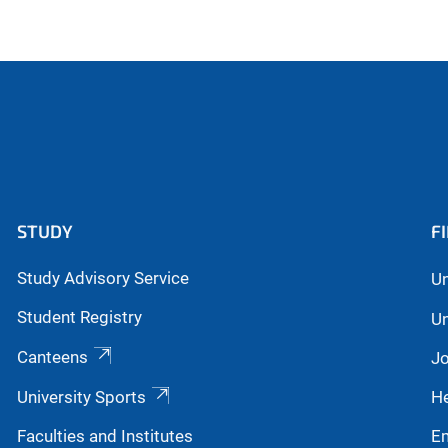
STUDY
F
Study Advisory Service
Un
Student Registry
Un
Canteens
Jo
University Sports
He
Faculties and Institutes
E