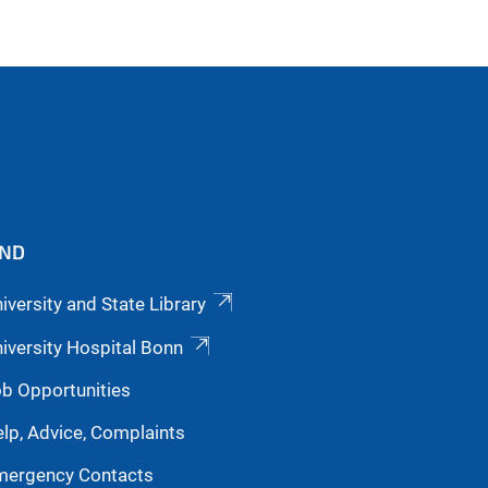
IND
iversity and State Library
iversity Hospital Bonn
b Opportunities
lp, Advice, Complaints
mergency Contacts