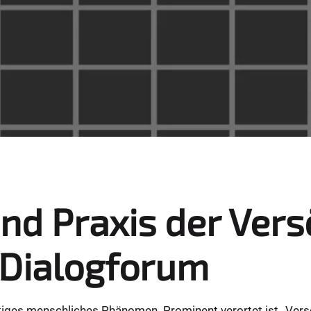
und Praxis der Ver
 Dialogforum
htiges menschliches Phänomen. Prominent verortet ist „Vers