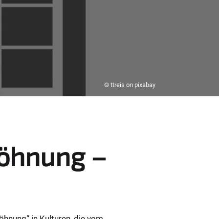
© ttreis on pixabay
söhnung –
öhnung“ in Kulturen, die vom