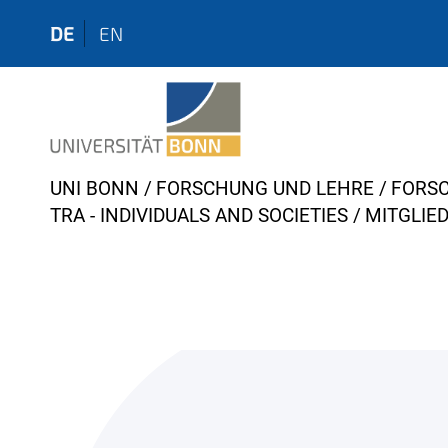
DE
EN
Y
UNI BONN
FORSCHUNG UND LEHRE
FORS
o
TRA - INDIVIDUALS AND SOCIETIES
MITGLIE
u
a
r
e
h
e
r
e