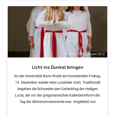
bringen. Die Volkswagen-Stiftung unterstützt das Zwei-
Jahres-Projekt des evangelischen Theologen mit
200.000 Euro.
© Foto: Volker Lannert 2012
Licht ins Dunkel bringen
An der Universität Bonn findet am kommenden Freitag,
13. Dezember, wieder eine Luciafeier statt. Traditionell
begehen die Schweden den Gedenktag der Heiligen
Lucia, der vor der gregorianischen Kalenderreform der
Tag der Wintersonnenwende war. Angeleitet von
Schwedisch-Lektorin Elin Behrens bereiten sich rund 20
Studierende schon seit Wochen auf den Festtag vor.