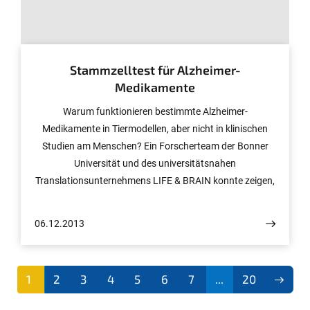
© Foto: Jerome Mertens/Uni Bonn
Stammzelltest für Alzheimer-
Medikamente
Warum funktionieren bestimmte Alzheimer-
Medikamente in Tiermodellen, aber nicht in klinischen
Studien am Menschen? Ein Forscherteam der Bonner
Universität und des universitätsnahen
Translationsunternehmens LIFE & BRAIN konnte zeigen,
dass sich die Ergebnisse etablierter Testverfahren mit
Tiermodellen und bislang benutzten Zelllinien kaum auf
06.12.2013
die Vorgänge im menschlichen Gehirn übertragen
lassen. Wirkstoffstudien sollten am besten mit humanen
Nervenzellen durchgeführt werden, folgern die
1
2
3
4
5
6
7
...
20
Wissenschaftler. Die Ergebnisse sind bei Cell Press im
(aktu
Fachjournal „Stem Cell Reports“ veröffentlicht.