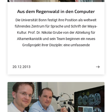
Aus dem Regenwald in den Computer
Die Universität Bonn festigt ihre Position als weltweit
führendes Zentrum für Sprache und Schrift der Maya-
Kultur. Prof. Dr. Nikolai Grube von der Abteilung für
Altamerikanistik und sein Team beginnen ein neues
Großprojekt ihrer Disziplin: eine umfassende
Gesamtdarstellung der klassischen Maya-Sprache samt
Online-Datenbank aller Hieroglypheninschriften. Die
Nordrhein-Westfälische Akademie der Wissenschaften
20.12.2013
und Künste unterstützt das 15-Jahres-Projekt mit 5,4
Millionen Euro.