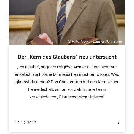
© Foto: Volker Lannert/Uni Bonn
Der „Kern des Glaubens“ neu untersucht
„Ich glaube“, sagt der religiöse Mensch – und nicht nur
er selbst, auch seine Mitmenschen möchten wissen: Was
glaubst du genau? Das Christentum hat den Kern seiner
Lehre deshalb schon vor Jahrhunderten in
verschiedenen „Glaubensbekenntnissen“
zusammengefasst. Der Kirchenhistoriker Professor Dr.
Wolfram Kinzig von der Universität Bonn ist Experte für
Entstehung und Bedeutung dieser sehr vielgestaltigen
13.12.2013
Texte. Nun will er seine Erkenntnisse in Buchform