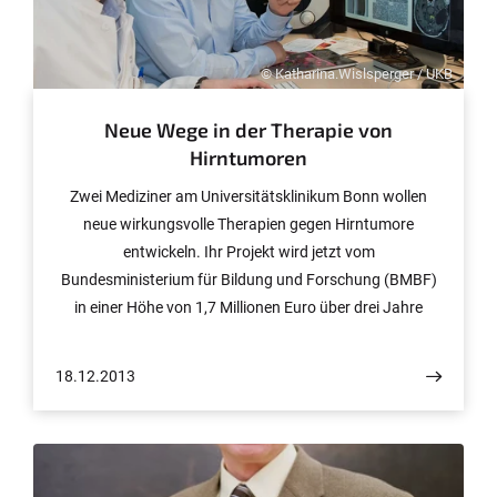
© Katharina.Wislsperger / UKB
Neue Wege in der Therapie von
Hirntumoren
Zwei Mediziner am Universitätsklinikum Bonn wollen
neue wirkungsvolle Therapien gegen Hirntumore
entwickeln. Ihr Projekt wird jetzt vom
Bundesministerium für Bildung und Forschung (BMBF)
in einer Höhe von 1,7 Millionen Euro über drei Jahre
gefördert. Ziel der Förderlinie „Validierung des
Innovationspotentials wissenschaftlicher Forschung –
18.12.2013
VIP“ seitens des BMBF ist, Ideen aus der Universität für
die wirtschaftliche Nutzung verfügbar zu machen.