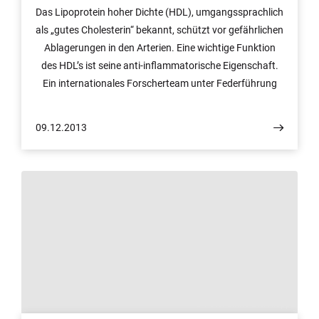
Das Lipoprotein hoher Dichte (HDL), umgangssprachlich
als „gutes Cholesterin“ bekannt, schützt vor gefährlichen
Ablagerungen in den Arterien. Eine wichtige Funktion
des HDL’s ist seine anti-inflammatorische Eigenschaft.
Ein internationales Forscherteam unter Federführung
des Instituts für Angeborene Immunität am Bonner
Universitätsklinikum und des LIMES-Instituts der
09.12.2013
Universität Bonn hat nun einen zentralen Schalter
gefunden, über den das HDL die Entzündungsreaktionen
steuert. Die Ergebnisse werden in der aktuellen Ausgabe
von „Nature Immunology“ vorgestellt.
© Foto: Ulrike Eva Klopp