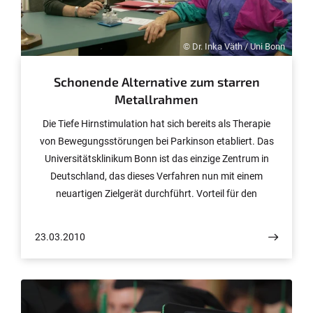
(BMBF).
© Dr. Inka Väth / Uni Bonn
Schonende Alternative zum starren
Metallrahmen
Die Tiefe Hirnstimulation hat sich bereits als Therapie
von Bewegungsstörungen bei Parkinson etabliert. Das
Universitätsklinikum Bonn ist das einzige Zentrum in
Deutschland, das dieses Verfahren nun mit einem
neuartigen Zielgerät durchführt. Vorteil für den
Patienten: Bei der punktgenauen Implantation der
Elektroden, die mit schwachen elektrischen Impulsen
23.03.2010
fehlgesteuerte Hirnregionen stimulieren, ist der Kopf
nicht mehr starr in einen Metallrahmen eingespannt. Der
Patient kann Nacken und Kopf während des Eingriffs
frei bewegen.