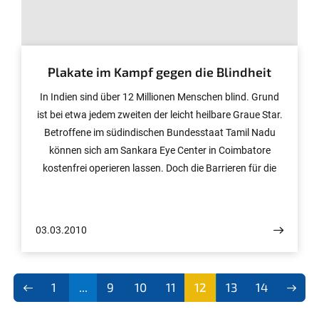
© privat
Plakate im Kampf gegen die Blindheit
In Indien sind über 12 Millionen Menschen blind. Grund
ist bei etwa jedem zweiten der leicht heilbare Graue Star.
Betroffene im südindischen Bundesstaat Tamil Nadu
können sich am Sankara Eye Center in Coimbatore
kostenfrei operieren lassen. Doch die Barrieren für die
arme Landbevölkerung, dieses Angebot anzunehmen,
sind hoch. Daher hat die Augenklinik des
Universitätsklinikums Bonn vor zwei Jahren dort eine
03.03.2010
Aufklärungskampagne im Kampf gegen die Blindheit
gestartet. Am 13. März fliegen jetzt ein Bonner
Augenarzt und ein Medizinstudent für zwei Wochen
1
...
9
10
11
12
13
14
nach Indien, um sich vor Ort von dem Erfolg ihres
(aktu
Projektes zu überzeugen.