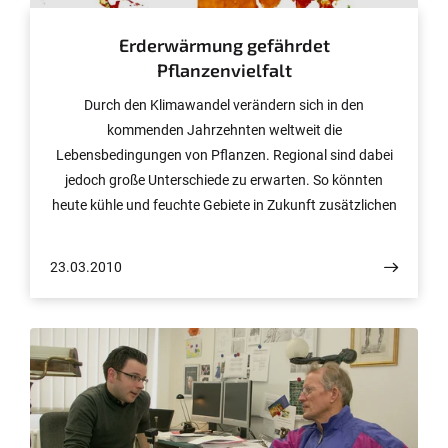
Erderwärmung gefährdet
Pflanzenvielfalt
Durch den Klimawandel verändern sich in den
kommenden Jahrzehnten weltweit die
Lebensbedingungen von Pflanzen. Regional sind dabei
jedoch große Unterschiede zu erwarten. So könnten
heute kühle und feuchte Gebiete in Zukunft zusätzlichen
Arten Lebensraum bieten, in trockenen und warmen
Regionen verschlechtern sich die klimatischen
23.03.2010
Voraussetzungen für eine hohe Artenvielfalt. Zu diesem
Ergebnis kommt eine neue Studie von Wissenschaftlern
der Universitäten Bonn, Göttingen und Yale, die sie jetzt
in den Proceedings of the Royal Society London
veröffentlicht haben. Gefördert wurde die Studie von der
Akademie der Wissenschaften und der Literatur Mainz
und dem Bundesministerium für Bildung und Forschung