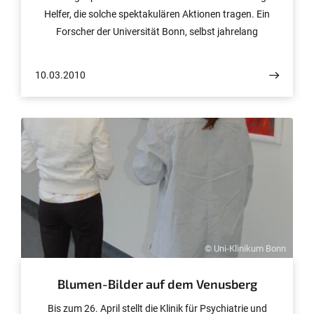
Helfer, die solche spektakulären Aktionen tragen. Ein
Forscher der Universität Bonn, selbst jahrelang
Greenpeace-Mitarbeiter, gibt nun in einer Studie Einblick
in das „Ehrenamts-Management“ der
10.03.2010
Umweltschutzorganisation. Demnach gelingt es
Greenpeace unter anderem deshalb so gut, Freiwillige an
sich zu binden, weil die Organisation viel Geld in die
Ausbildung ihrer ehrenamtlichen Kräfte steckt. Fazit der
Studie, die nun als Buch erschienen ist: Motivierte
Ehrenamtliche gibt es nicht zum Nulltarif.
© Uni-Klinikum Bonn
Blumen-Bilder auf dem Venusberg
Bis zum 26. April stellt die Klinik für Psychiatrie und