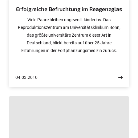
Erfolgreiche Befruchtung im Reagenzglas
Viele Paare bleiben ungewollt kinderlos. Das
Reproduktionszentrum am Universitätsklinikum Bonn,
das größte universitäre Zentrum dieser Art in
Deutschland, blickt bereits auf über 25 Jahre
Erfahrungen in der Fortpflanzungsmedizin zurück.
Neben der Hightech-Medizin greifen die Bonner Ärzte zur
Unterstützung der Kinderwunschtherapie jetzt auch
immer öfter auf Methoden der Traditionellen
04.03.2010
Chinesischen Medizin zurück. Die ersten Erfahrungen
mit diesem Heilverfahren sind gut.