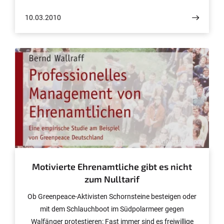
der Rückgang der Artenvielfalt nicht nur gestoppt, es
10.03.2010
gibt dort sogar wieder mehr Arten als zuvor. Im
Regionalen kann Artenschutz also doch gelingen. Das
belegen Studien von Naturschutzforschern der
Universität Bonn.
© Universität Bonn
Motivierte Ehrenamtliche gibt es nicht
zum Nulltarif
Ob Greenpeace-Aktivisten Schornsteine besteigen oder
mit dem Schlauchboot im Südpolarmeer gegen
Walfänger protestieren: Fast immer sind es freiwillige