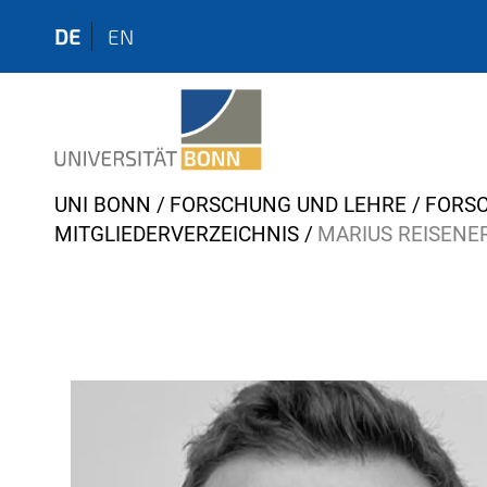
DE
EN
Y
UNI BONN
FORSCHUNG UND LEHRE
FORS
o
MITGLIEDERVERZEICHNIS
MARIUS REISENE
u
a
r
e
h
e
r
e