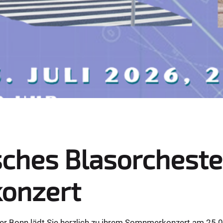
sches Blasorchest
onzert
r Bonn lädt Sie herzlich zu ihrem Somnmerkonzert am 25.07