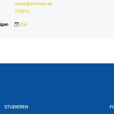
musik@uni-bonn.de
735872
ügen
iCal
STUDIEREN
F