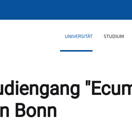
UNIVERSITÄT
STUDIUM
udiengang "Ecum
in Bonn