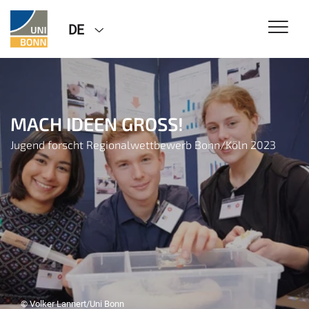
DE
MACH IDEEN GROSS!
Jugend forscht Regionalwettbewerb Bonn/Köln 2023
© Volker Lannert/Uni Bonn