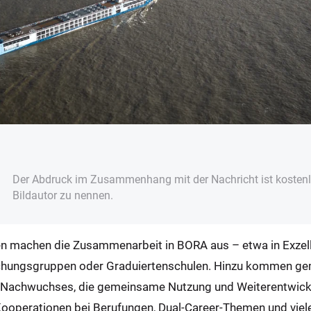
Der Abdruck im Zusammenhang mit der Nachricht ist kostenlo
Bildautor zu nennen.
nen machen die Zusammenarbeit in BORA aus – etwa in Exzell
hungsgruppen oder Graduiertenschulen. Hinzu kommen gem
n Nachwuchses, die gemeinsame Nutzung und Weiterentwick
ooperationen bei Berufungen, Dual-Career-Themen und viel