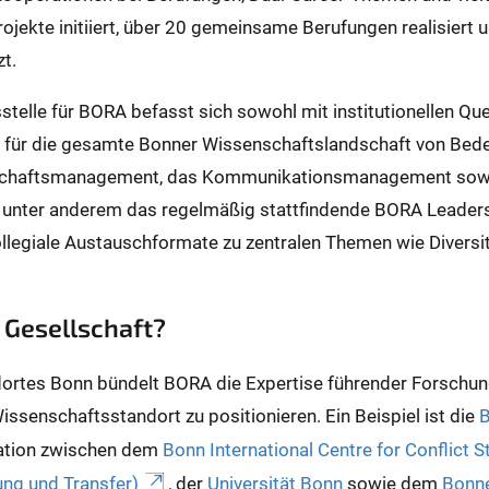
jekte initiiert, über 20 gemeinsame Berufungen realisiert 
t.
stelle für BORA befasst sich sowohl mit institutionellen Qu
 für die gesamte Bonner Wissenschaftslandschaft von Bede
schaftsmanagement, das Kommunikationsmanagement sowie
unter anderem das regelmäßig stattfindende BORA Leaders
llegiale Austauschformate zu zentralen Themen wie Diversit
 Gesellschaft?
rtes Bonn bündelt BORA die Expertise führender Forschung
Wissenschaftsstandort zu positionieren. Ein Beispiel ist die
B
eration zwischen dem
Bonn International Centre for Conflict S
ung und Transfer)
, der
Universität Bonn
sowie dem
Bonne