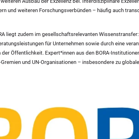
eiteren Ausbau der Exzellenz bei. Interdisziplinäre Exzell
ern und weiteren Forschungsverbünden – häufig auch transdis
A liegt zudem im gesellschaftsrelevanten Wissenstransfer:
Beratungsleistungen für Unternehmen sowie durch eine veran
der Öffentlichkeit. Expert*innen aus den BORA-Institutione
-Gremien und UN-Organisationen – insbesondere zu global