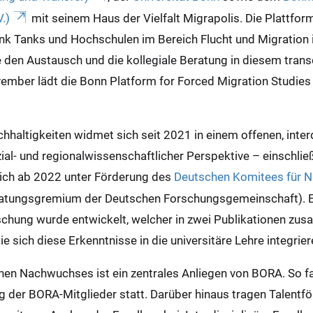
.)
mit seinem Haus der Vielfalt Migrapolis. Die Plattfor
hink Tanks und Hochschulen im Bereich Flucht und Migration
den Austausch und die kollegiale Beratung in diesem transd
ember lädt die Bonn Platform for Forced Migration Studies
hhaltigkeiten widmet sich seit 2021 in einem offenen, inte
al- und regionalwissenschaftlicher Perspektive – einschließ
 sich ab 2022 unter Förderung des
Deutschen Komitees für N
atungsgremium der Deutschen Forschungsgemeinschaft). Ein
rschung wurde entwickelt, welcher in zwei Publikationen zu
sich diese Erkenntnisse in die universitäre Lehre integrier
hen Nachwuchses ist ein zentrales Anliegen von BORA. So f
ung der BORA-Mitglieder statt. Darüber hinaus tragen Tale