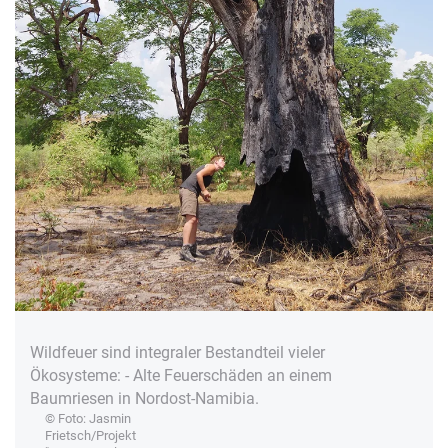
Wildfeuer sind integraler Bestandteil vieler
Ökosysteme: - Alte Feuerschäden an einem
Baumriesen in Nordost-Namibia.
© Foto: Jasmin
Frietsch/Projekt