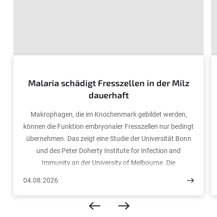
© Grafik: Immunity–A Cell Press Journal/Beattie Lab/Mass Lab
Malaria schädigt Fresszellen in der Milz
dauerhaft
Makrophagen, die im Knochenmark gebildet werden,
können die Funktion embryonaler Fresszellen nur bedingt
übernehmen. Das zeigt eine Studie der Universität Bonn
und des Peter Doherty Institute for Infection and
Immunity an der University of Melbourne. Die
Forschenden haben nachgewiesen, dass eine Malaria-
04.08.2026
Infektion residente CD163-Makrophagen in der Milz
dauerhaft schädigt, die für die Reinigung des Blutes und
das Recyceln von Eisen zuständig sind und darüber