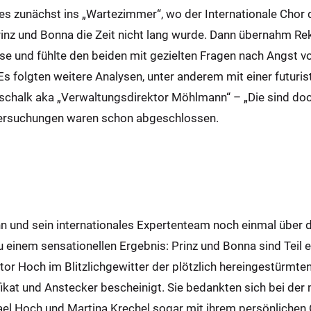
 es zunächst ins „Wartezimmer“, wo der Internationale Chor 
Prinz und Bonna die Zeit nicht lang wurde. Dann übernahm R
e und fühlte den beiden mit gezielten Fragen nach Angst 
 folgten weitere Analysen, unter anderem mit einer futurist
schalk aka „Verwaltungsdirektor Möhlmann“ – „Die sind doc
ntersuchungen waren schon abgeschlossen.
 und sein internationales Expertenteam noch einmal über d
inem sensationellen Ergebnis: Prinz und Bonna sind Teil e
or Hoch im Blitzlichgewitter der plötzlich hereingestürmte
tifikat und Anstecker bescheinigt. Sie bedankten sich bei d
el Hoch und Martina Krechel sogar mit ihrem persönlichen 