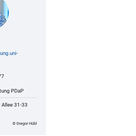
ung.uni-
77
itung PDaP
 Allee 31-33
© Gregor Hübl