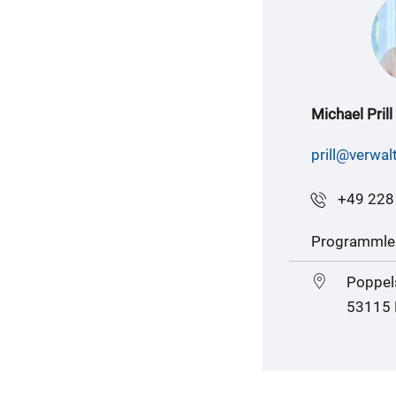
Michael Prill
prill@verwal
+49 228
Programmle
Poppels
53115 