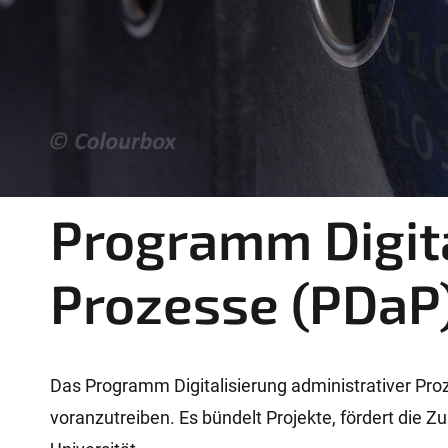
e
r
e
:
Programm Digita
Prozesse (PDaP
Das Programm Digitalisierung administrativer Pro
voranzutreiben. Es bündelt Projekte, fördert die Z