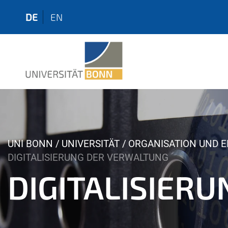
DE
EN
Y
UNI BONN
UNIVERSITÄT
ORGANISATION UND 
o
DIGITALISIERUNG DER VERWALTUNG
u
DIGITALISIER
a
r
e
h