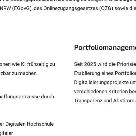
 NRW (EGovG), des Onlinezugangsgesetzes (OZG) sowie di
Portfoliomanagem
nen wie KI frühzeitig zu
Seit 2025 wird die Prioris
tzbar zu machen.
Etablierung eines Portfol
Digitalisierungsprojekte u
verschiedenen Kriterien be
chaffungsprozesse durch
Transparenz und Abstimmu
er Digitalen Hochschule
italer