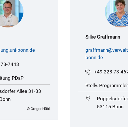
Silke Graffmann
tung.uni-bonn.de
graffmann@verwalt
bonn.de
 73-7443
+49 228 73-46
itung PDaP
Stellv. Programmle
dorfer Allee 31-33
Poppelsdorfer
Bonn
53115 Bonn
© Gregor Hübl