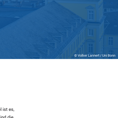
© Volker Lannert / Uni Bonn
 ist es,
ind die