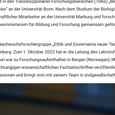
ed in den Transdisziplinären Forschungsbereichen (TRAs) „Mo
ieties“ an der Universität Bonn. Nach dem Studium der Biolo
haftlicher Mitarbeiter an der Universität Marburg und fors
esministerium für Bildung und Forschung gemeinsam geför
 Nachwuchsforschergruppe „Ethik und Governance neuer Tech
nberg. Zum 1. Oktober 2022 hat er die Leitung des Lehrstuhls
un war zu Forschungsaufenthalten in Bergen (Norwegen), Ma
hochrangigen wissenschaftlichen Fachzeitschriften veröffentli
ionen und bringt sich mit seinem Team in zivilgesellschaft