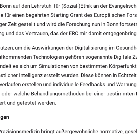
t Bonn auf den Lehrstuhl für (Sozial-)Ethik an der Evangelis
für einen begehrten Starting Grant des Europäischen Fors
ger Zeit gestellt und wird die Forschung nun in Bonn fortset
ng und das Vertrauen, das der ERC mir damit entgegenbringt
 nutzen, um die Auswirkungen der Digitalisierung im Gesund
ufkommenden Technologien gehören sogenannte Digitale Zwill
handelt es sich um Simulationen von bestimmten Körperfunk
tlicher Intelligenz erstellt wurden. Diese können in Echtzei
erläufen erstellen und individuelle Feedbacks und Warnunge
ob oder welche Behandlungsmethoden bei einer bestimmten 
ert und getestet werden.
ngen
räzisionsmedizin bringt außergewöhnliche normative, gesell