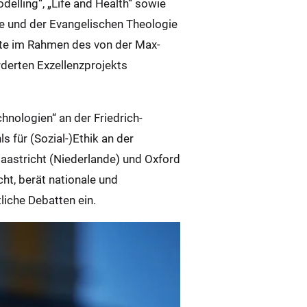
delling“, „Life and Health“ sowie
gie und der Evangelischen Theologie
chte im Rahmen des von der Max-
derten Exzellenzprojekts
nologien“ an der Friedrich-
 für (Sozial-)Ethik an der
astricht (Niederlande) und Oxford
cht, berät nationale und
liche Debatten ein.