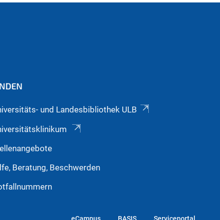
INDEN
iversitäts- und Landesbibliothek ULB
iversitätsklinikum
ellenangebote
lfe, Beratung, Beschwerden
otfallnummern
eCampus
BASIS
Serviceportal