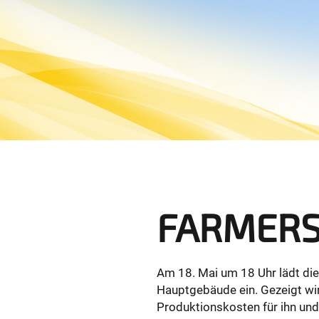
e
r
e
:
FARMERS f
Am 18. Mai um 18 Uhr lädt die
Hauptgebäude ein. Gezeigt wi
Produktionskosten für ihn und