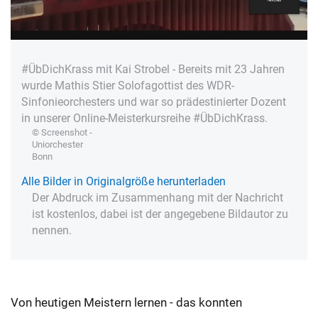
#ÜbDichKrass mit Kai Strobel - Bereits mit 23 Jahren
wurde Mathis Stier Solofagottist des WDR-
Sinfonieorchesters und war so prädestinierter Dozent
in unserer Online-Meisterkursreihe #ÜbDichKrass.
© Screenshot -
Uniorchester
Bonn
Alle Bilder in Originalgröße herunterladen
Der Abdruck im Zusammenhang mit der Nachricht
ist kostenlos, dabei ist der angegebene Bildautor zu
nennen.
Von heutigen Meistern lernen - das konnten