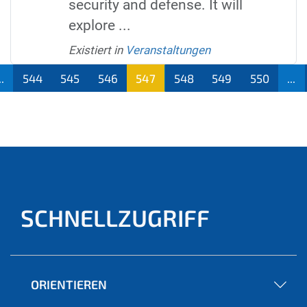
security and defense. It will
explore ...
Existiert in
Veranstaltungen
..
544
545
546
547
548
549
550
...
(aktu
ell)
SCHNELLZUGRIFF
ORIENTIEREN