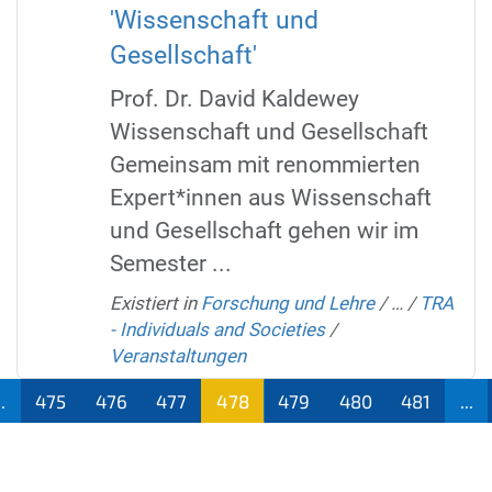
'Wissenschaft und
Gesellschaft'
Prof. Dr. David Kaldewey
Wissenschaft und Gesellschaft
Gemeinsam mit renommierten
Expert*innen aus Wissenschaft
und Gesellschaft gehen wir im
Semester ...
Existiert in
Forschung und Lehre
/
…
/
TRA
- Individuals and Societies
/
Veranstaltungen
..
475
476
477
478
479
480
481
...
(aktu
ell)