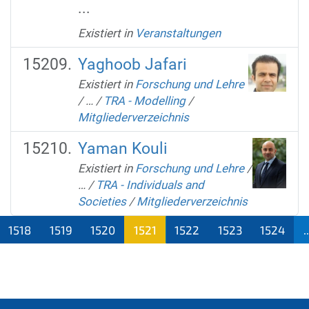
...
Existiert in
Veranstaltungen
Yaghoob Jafari
Existiert in
Forschung und Lehre
/
…
/
TRA - Modelling
/
Mitgliederverzeichnis
Yaman Kouli
Existiert in
Forschung und Lehre
/
…
/
TRA - Individuals and
Societies
/
Mitgliederverzeichnis
1518
1519
1520
1521
1522
1523
1524
..
(aktu
ell)