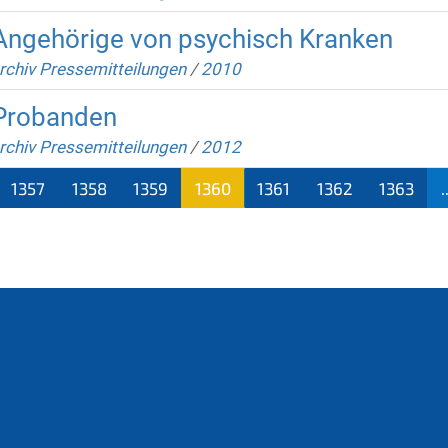
 Angehörige von psychisch Kranken
rchiv Pressemitteilungen
/
2010
 Probanden
rchiv Pressemitteilungen
/
2012
1357
1358
1359
1360
1361
1362
1363
.
(aktu
ell)