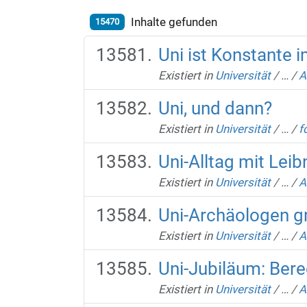
Inhalte gefunden
15470
Uni ist Konstante 
Existiert in
Universität
/
…
/
A
Uni, und dann?
Existiert in
Universität
/
…
/
f
Uni-Alltag mit Leib
Existiert in
Universität
/
…
/
A
Uni-Archäologen g
Existiert in
Universität
/
…
/
A
Uni-Jubiläum: Ber
Existiert in
Universität
/
…
/
A