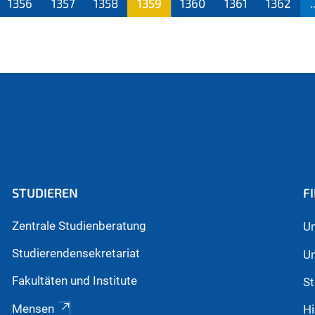
1356
1357
1358
1359
1360
1361
1362
.
(aktu
ell)
STUDIEREN
F
Zentrale Studienberatung
Un
Studierendensekretariat
Un
Fakultäten und Institute
St
Mensen
Hi