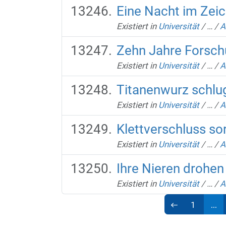
Eine Nacht im Zei
Existiert in
Universität
/
…
/
A
Zehn Jahre Forsch
Existiert in
Universität
/
…
/
A
Titanenwurz schlug
Existiert in
Universität
/
…
/
A
Klettverschluss so
Existiert in
Universität
/
…
/
A
Ihre Nieren drohen 
Existiert in
Universität
/
…
/
A
1
...