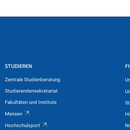
ell)
STUDIEREN
F
Zentrale Studienberatung
Un
Studierendensekretariat
Un
Fakultäten und Institute
St
Mensen
Hi
Hochschulsport
N