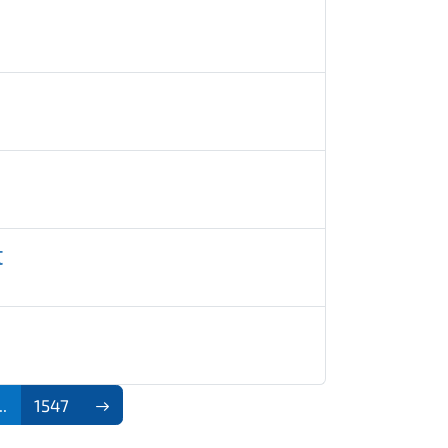
t
..
1547