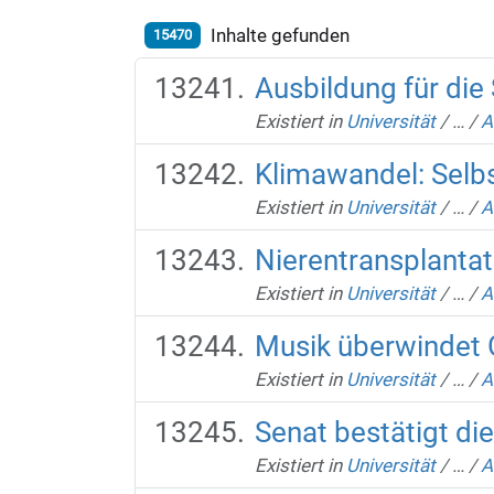
Inhalte gefunden
15470
Ausbildung für die
Existiert in
Universität
/
…
/
A
Klimawandel: Selbs
Existiert in
Universität
/
…
/
A
Nierentransplantat
Existiert in
Universität
/
…
/
A
Musik überwindet 
Existiert in
Universität
/
…
/
A
Senat bestätigt di
Existiert in
Universität
/
…
/
A