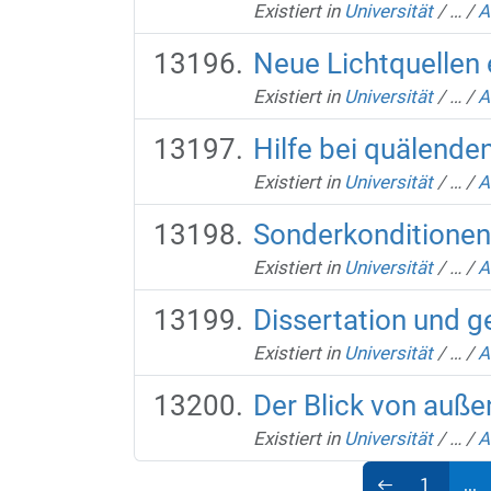
Existiert in
Universität
/
…
/
A
Neue Lichtquellen 
Existiert in
Universität
/
…
/
A
Hilfe bei quälend
Existiert in
Universität
/
…
/
A
Sonderkonditionen
Existiert in
Universität
/
…
/
A
Dissertation und 
Existiert in
Universität
/
…
/
A
Der Blick von auße
Existiert in
Universität
/
…
/
A
1
...