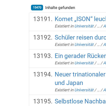
Inhalte gefunden
15470
Komet „ISON“ leu
Existiert in
Universität
/
…
/
A
Schüler reisen durc
Existiert in
Universität
/
…
/
A
Ein gerader Rücke
Existiert in
Universität
/
…
/
A
Neuer trinationale
und Japan
Existiert in
Universität
/
…
/
A
Selbstlose Nachbar