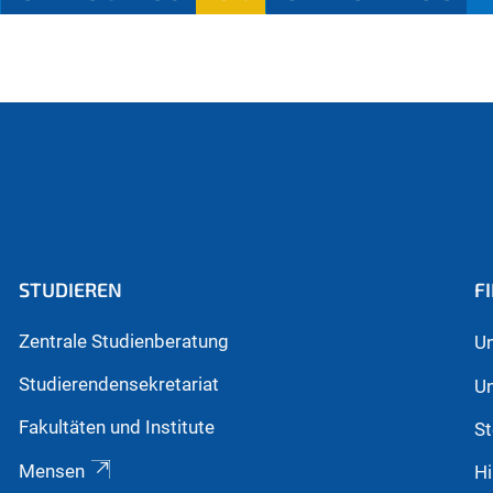
(aktu
ell)
STUDIEREN
F
Zentrale Studienberatung
Un
Studierendensekretariat
Un
Fakultäten und Institute
St
Mensen
Hi