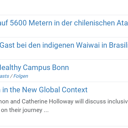
uf 5600 Metern in der chilenischen A
ast bei den indigenen Waiwai in Brasil
 Healthy Campus Bonn
asts
/
Folgen
on in the New Global Context
nnon and Catherine Holloway will discuss inclusi
 on their journey ...