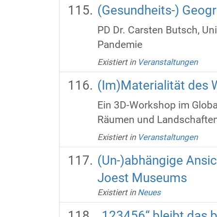
(Gesundheits-) Geog
PD Dr. Carsten Butsch, Un
Pandemie
Existiert in
Veranstaltungen
(Im)Materialität des
Ein 3D-Workshop im Global
Räumen und Landschaften i
Existiert in
Veranstaltungen
(Un-)abhängige Ansi
Joest Museums
Existiert in
Neues
„123456“ bleibt das 