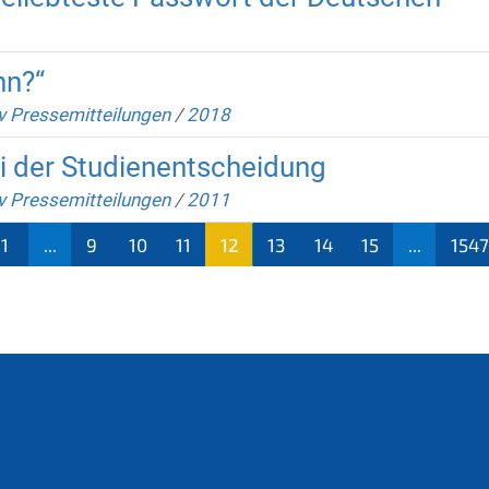
nn?“
v Pressemitteilungen
/
2018
ei der Studienentscheidung
v Pressemitteilungen
/
2011
1
...
9
10
11
12
13
14
15
...
1547
(aktu
ell)