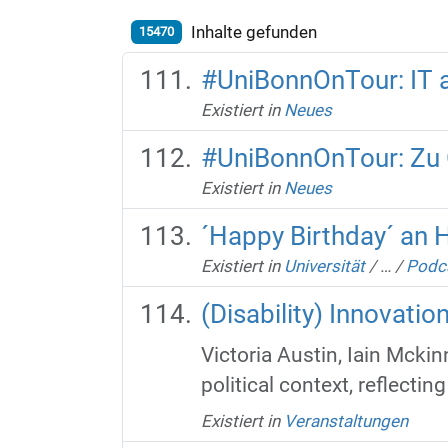
Inhalte gefunden
15470
#UniBonnOnTour: IT a
Existiert in
Neues
#UniBonnOnTour: Zu G
Existiert in
Neues
´Happy Birthday´ an
Existiert in
Universität
/
…
/
Podc
(Disability) Innovati
Victoria Austin, Iain Mcki
political context, reflecting
Existiert in
Veranstaltungen