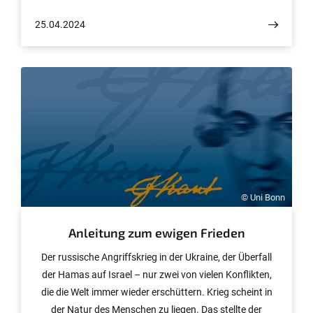
auf die Chemokine reagieren. Forschende des
25.04.2024
Universitätsklinikums Bonn (UKB) und der Universität
Bonn haben eine neue Klasse von genetisch veränderten
Mäusen entwickelt, die eine gleichzeitige Identifizierung
von Chemokinproduzenten und -sensoren ermöglicht.
Am Beispiel des Chemokins Ccl3 fanden sie heraus, dass
dessen Funktion bei der Immunabwehr von Viren anders
ist als bisher angenommen. Ihre Ergebnisse sind jetzt in
der Fachzeitschrift „Journal of Experimental Medicine“
erschienen.
© Uni Bonn
Anleitung zum ewigen Frieden
Der russische Angriffskrieg in der Ukraine, der Überfall
der Hamas auf Israel – nur zwei von vielen Konflikten,
die die Welt immer wieder erschüttern. Krieg scheint in
der Natur des Menschen zu liegen. Das stellte der