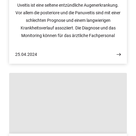
Uveitis ist eine seltene entzündliche Augenerkrankung.
Vor allem die posteriore und die Panuveitis sind mit einer
schlechten Prognose und einem langwierigen
Krankheitsverlauf assoziiert. Die Diagnose und das
Monitoring können für das ärztliche Fachpersonal
herausfordernd sein. Die Fundusautofluoreszenz (FAF)
ist ein schnelles und nicht-invasives bildgebendes
25.04.2024
Verfahren, das hierbei unterstützt. Forschende des
Universitätsklinikums Bonn und der Universität Bonn
haben nun gemeinsam mit Fachleuten aus Berlin,
Münster und Mannheim eine Übersichtsarbeit dazu
verfasst, wie die FAF die Diagnosestellung und das
Monitoring von posteriorer Uveitis und Panuveitis
erleichtern kann. Die Ergebnisse sind jetzt im
Fachmagazin „Biomolecules“ erschienen.
© Volker Lannert / Universität Bonn