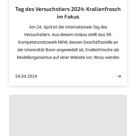
Tag des Versuchstiers 2024: Krallenfrosch
im Fokus
Am 24. April ist der Internationale Tag des
Versuchstiers. Aus diesem Anlass stellt das 3R-
Kompetenznetzwerk NRW, dessen Geschäftsstelle an
der Universität Bonn angesiedelt ist, Krallenfrösche als
Modellorganismus auf einer Website vor: Wozu werden
Krallenfrösche in der biomedizinischen
Grundlagenforschung eingesetzt? Welche
24.04.2024
wissenschaftlichen Meilensteine wurde mithilfe von
Krallenfröschen in der Biomedizin erreicht? Diese und
weitere Fragen widmet sich die Seite https://www.3r-
netzwerk.nrw/dialog/internationaler-tag-des-
versuchstiers/2024-krallenfroesche-in-der-
biomedizinischen-forschung