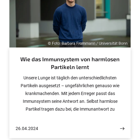
nach der eigenen Identität und dem Verhältnis zum
Anderen auseinander.
© Foto: Barbara Frommann / Universität Bonn
Wie das Immunsystem von harmlosen
Partikeln lernt
Unsere Lunge ist täglich den unterschiedlichsten
Partikeln ausgesetzt – ungefährlichen genauso wie
krankmachenden. Mit jedem Erreger passt das
Immunsystem seine Antwort an. Selbst harmlose
Partikel tragen dazu bei, die Immunantwort zu
verbessern – das haben nun Forschende der Universität
Bonn gezeigt. Die Ergebnisse wurden in Nature
26.04.2024
Immunology veröffentlicht.