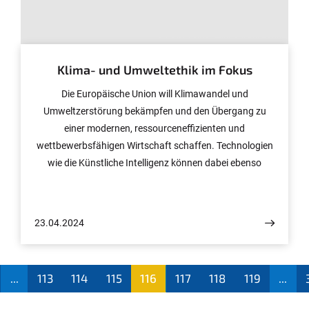
© Foto: Volker Lannert/Uni Bonn
Klima- und Umweltethik im Fokus
Die Europäische Union will Klimawandel und
Umweltzerstörung bekämpfen und den Übergang zu
einer modernen, ressourceneffizienten und
wettbewerbsfähigen Wirtschaft schaffen. Technologien
wie die Künstliche Intelligenz können dabei ebenso
schädlich wie hilfreich sein. So können KI-Anwendungen
etwa Umweltbelastungen in der Landwirtschaft
mindern. Gleichzeitig erfordern sie aber einen hohen
23.04.2024
Einsatz von Computerressourcen – mit weiteren
Belastungen für Mensch und Umwelt. Das Projekt
“RE4GREEN” unter Federführung der Universität Bonn
...
113
114
115
116
117
118
119
...
soll beim geplanten Wandel auf die Klima- und
(aktu
Umweltethik fokussieren. Die Europäische Union fördert