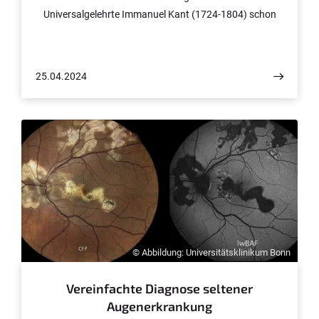
Universalgelehrte Immanuel Kant (1724-1804) schon
vor 230 Jahren fest. Und formulierte auf 100 Seiten eine
Blaupause für den ewigen Frieden. Ob diese noch heute
nutzbar ist und ob seine Friedenstheorie auch der Praxis
25.04.2024
standhält, das weiß Prof. Dr. Rainer Schäfer vom
Digitalen Kant-Zentrum NRW in Bonn.
© Abbildung: Universitätsklinikum Bonn
Vereinfachte Diagnose seltener
Augenerkrankung