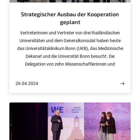
Strategischer Ausbau der Kooperation
geplant
Vertreterinnen und Vertreter von drei thailändischen
Universitäten und dem Generalkonsulat haben heute
das Universitätsklinikum Bonn (UKB), das Medizinische
Dekanat und die Universität Bonn besucht. Die
Delegation von zehn Wissenschaftlerinnen und
Wissenschaftlern wurde nach einem Aufenthalt in der
Universität Bonn von Dekan Prof. Bernd Weber auf dem
26.04.2024
Venusberg-Campus des UKB empfangen und erhielt eine
Führung. Nachdem die internationalen Partner im
letzten Jahr erste Schritte zu einer gemeinsamen
Forschungskooperation unternommen und ein
Memorandum of Understanding unterzeichnet hatten,
konkretisieren das UKB, das Medizinische Dekanat und
die Universität Bonn nun die gemeinsame deutsch-