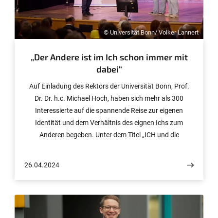
thailändische Forschung und gemeinsame Projekte
weiter.
© Universität Bonn/ Volker Lannert
„Der Andere ist im Ich schon immer mit
dabei“
Auf Einladung des Rektors der Universität Bonn, Prof.
Dr. Dr. h.c. Michael Hoch, haben sich mehr als 300
Interessierte auf die spannende Reise zur eigenen
Identität und dem Verhältnis des eignen Ichs zum
Anderen begeben. Unter dem Titel „ICH und die
ANDEREN – Individuum, Gruppe und soziale
Gemeinschaft“ gaben renommierte Forschende
26.04.2024
Einblicke in aktuelle wissenschaftliche Erkenntnisse und
gingen dabei der Frage nach, was dieses „Ich“ eigentlich
ist. Auch das künstlerische Begleitprogramm des
Abends setzte sich auf kreative Weise mit der Frage