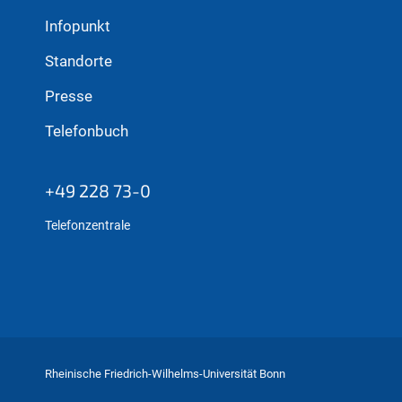
Lebenswerk. In diesem Rahmen
Infopunkt
wird auch eine Bronzebüste
Bernhard Kortes enthüllt, die in
Standorte
Zukunft in "seinem" Arithmeum
T
Presse
einen dauerhaften Platz finden
N
wird.
Telefonbuch
+49 228 73-0
Telefonzentrale
Rheinische Friedrich-Wilhelms-Universität Bonn