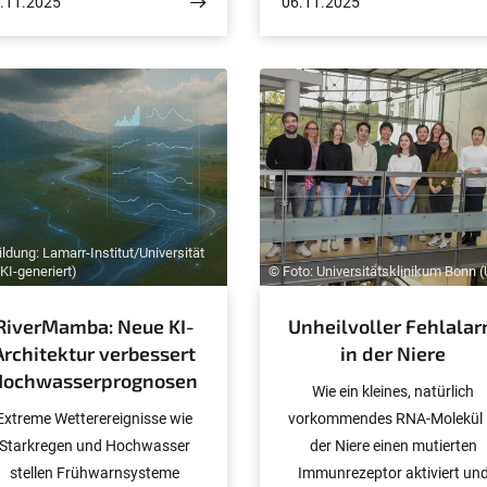
.11.2025
06.11.2025
Alexandra Irimia in ihrer
Direktor des Deutschen
rschung ganz bewusst mit ihr.
Referenzzentrums für Ethik i
Zurzeit ist sie als Humboldt-
den Biowissenschaften (DRZ
Stipendiatin zu Gast bei Prof.
an der Universität Bonn, um. 
Kerstin Stüssel am Institut für
der neuen Folge des Hypothes
Germanistik, Vergleichende
Podcasts diskutiert er mit
Literatur- und
Moderator Denis Nasser die
ulturwissenschaft (IGLK), wo
These „Wir neigen dazu, unse
e untersucht, wie Bürokratie in
Probleme zu medikamentieren
ldung: Lamarr-Institut/Universität
der Literatur dargestellt wird.
KI-generiert)
© Foto: Universitätsklinikum Bonn 
RiverMamba: Neue KI-
Unheilvoller Fehlala
Architektur verbessert
in der Niere
Hochwasserprognosen
Wie ein kleines, natürlich
Extreme Wetterereignisse wie
vorkommendes RNA-Molekül 
Starkregen und Hochwasser
der Niere einen mutierten
stellen Frühwarnsysteme
Immunrezeptor aktiviert un