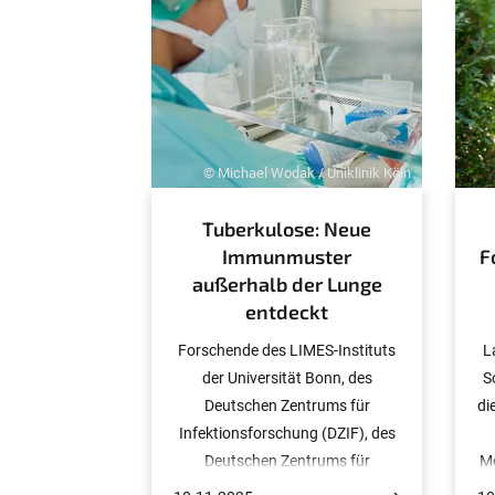
:
© Michael Wodak / Uniklinik Köln
Tuberkulose: Neue
Immunmuster
F
außerhalb der Lunge
entdeckt
Forschende des LIMES-Instituts
L
der Universität Bonn, des
S
Deutschen Zentrums für
di
Infektionsforschung (DZIF), des
Deutschen Zentrums für
Me
Neurodegenerative