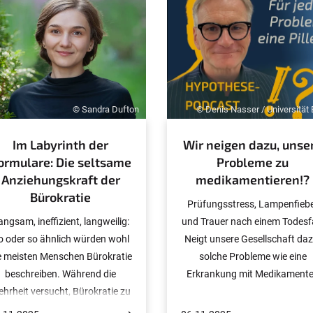
© Sandra Dufton
© Denis Nasser / Universität
Im Labyrinth der
Wir neigen dazu, unse
ormulare: Die seltsame
Probleme zu
Anziehungskraft der
medikamentieren!?
Bürokratie
Prüfungsstress, Lampenfieb
angsam, ineffizient, langweilig:
und Trauer nach einem Todesfa
o oder so ähnlich würden wohl
Neigt unsere Gesellschaft daz
e meisten Menschen Bürokratie
solche Probleme wie eine
beschreiben. Während die
Erkrankung mit Medikament
hrheit versucht, Bürokratie zu
kurieren zu wollen? Diese Fra
meiden, beschäftigt sich Dr.
treibt Prof. Dr. Dirk Lanzerath