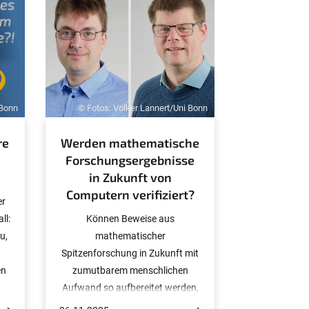
 Bonn
© Fotos: Volker Lannert/Uni Bonn
re
Werden mathematische
Forschungsergebnisse
in Zukunft von
Computern verifiziert?
er
ll:
Können Beweise aus
u,
mathematischer
Spitzenforschung in Zukunft mit
en
zumutbarem menschlichen
ge
Aufwand so aufbereitet werden,
,
dass sie vom Computer in