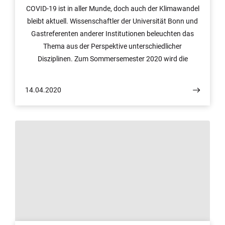
COVID-19 ist in aller Munde, doch auch der Klimawandel
bleibt aktuell. Wissenschaftler der Universität Bonn und
Gastreferenten anderer Institutionen beleuchten das
Thema aus der Perspektive unterschiedlicher
Disziplinen. Zum Sommersemester 2020 wird die
Ringvorlesung „Aspekte der Erderwärmung“ fortgeführt,
allerdings aus Infektionsschutzgründen im Internet,
14.04.2020
jeweils ab 18:15 Uhr auf dem YouTube-Kanal uni-
bonn.tv.
© Foto: Rolf Müller/UKB