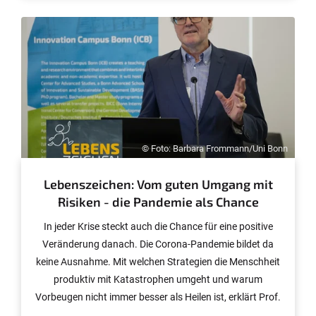
Vorbereitung in kurzer Zeit, konnte jetzt die Plasma-
Herstellung auf dem Campus-Venusberg beginnen.
© Foto: Barbara Frommann/Uni Bonn
Lebenszeichen: Vom guten Umgang mit
Risiken - die Pandemie als Chance
In jeder Krise steckt auch die Chance für eine positive
Veränderung danach. Die Corona-Pandemie bildet da
keine Ausnahme. Mit welchen Strategien die Menschheit
produktiv mit Katastrophen umgeht und warum
Vorbeugen nicht immer besser als Heilen ist, erklärt Prof.
Dr. Jakob Rhyner von der Universität Bonn, in der Reihe