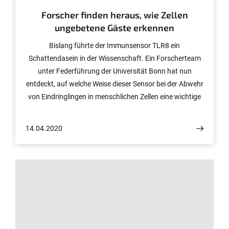
Forscher finden heraus, wie Zellen
ungebetene Gäste erkennen
Bislang führte der Immunsensor TLR8 ein
Schattendasein in der Wissenschaft. Ein Forscherteam
unter Federführung der Universität Bonn hat nun
entdeckt, auf welche Weise dieser Sensor bei der Abwehr
von Eindringlingen in menschlichen Zellen eine wichtige
Rolle spielt. Die Enzyme RNaseT2 und RNase2
schneiden Ribonukleinsäuren (RNAs) von Bakterien in
14.04.2020
kleine Schnipsel, die so charakteristisch wie ein
Daumenabdruck sind. Erst dadurch kann TLR8 die
verräterischen Erreger erkennen und Gegenmaßnahmen
einleiten. Die Ergebnisse sind nun im renommierten
Fachjournal „Immunity“ publiziert.