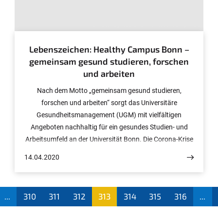
© Foto: Symbolbild "Homeoffice", privat
Lebenszeichen: Healthy Campus Bonn –
gemeinsam gesund studieren, forschen
und arbeiten
Nach dem Motto „gemeinsam gesund studieren,
forschen und arbeiten“ sorgt das Universitäre
Gesundheitsmanagement (UGM) mit vielfältigen
Angeboten nachhaltig für ein gesundes Studien- und
Arbeitsumfeld an der Universität Bonn. Die Corona-Krise
erfordert ein Umdenken und neue Ideen, um dieses Ziel
14.04.2020
auch in der kommenden Zeit nicht aus den Augen zu
verlieren. Ein Großteil der Beschäftigten der Universität
Bonn kann oder muss derzeit im Homeoffice arbeiten.
...
310
311
312
313
314
315
316
...
Auch Studierende müssen bis auf Weiteres auf
(aktu
Präsenzveranstaltungen verzichten und, sofern möglich,