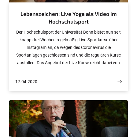
Lebenszeichen: Live Yoga als Video im
Hochschulsport
Der Hochschulsport der Universität Bonn bietet nun seit
knapp drei Wochen regelmäßig Live-Sportkurse über
Instagram an, da wegen des Coronavirus die
Sportanlagen geschlossen sind und die regulären Kurse
ausfallen. Das Angebot der Live-Kurse reicht dabei von
"Bodywork" über "High Intensity" bis zu Zumba, Pilates
und Yoga. Insgesamt sind bisher elf verschiedene Kurse
17.04.2020
im Angebot. Studentin Johanna Günther hat es
ausprobiert und an einem Yoga-Kurs teilgenommen. In
der Reihe "Lebenszeichen" berichtet sie, wie es
funktioniert hat.