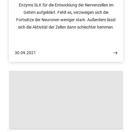
Enzyms SLK für die Entwicklung der Nervenzellen im
Gehirn aufgeklärt. Fehlt es, verzweigen sich die
Fortsätze der Neuronen weniger stark. Außerdem lässt
sich die Aktivität der Zellen dann schlechter hemmen.
Dazu passt, dass in erkranktem Gehirngewebe von
Epilepsie-Patienten weniger SLK vorkommt. Bei
epileptischen Anfällen kommt es zu einer Übererregung
30.09.2021
von Nervenzell-Verbünden. Eventuell können die
Befunde dabei helfen, die Therapie der Erkrankung zu
verbessern. Die Studie ist im renommierten Journal of
Neuroscience erschienen.
© Foto: Katharina Wislsperger/UKB