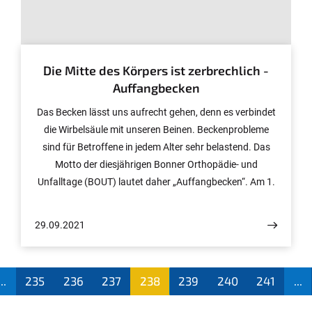
© UK Bonn
Die Mitte des Körpers ist zerbrechlich -
Auffangbecken
Das Becken lässt uns aufrecht gehen, denn es verbindet
die Wirbelsäule mit unseren Beinen. Beckenprobleme
sind für Betroffene in jedem Alter sehr belastend. Das
Motto der diesjährigen Bonner Orthopädie- und
Unfalltage (BOUT) lautet daher „Auffangbecken“. Am 1.
und 2. Oktober werden Experten aus ganz Deutschland
im Biomedizinischen Zentrum auf dem Venusberg
29.09.2021
erwartet, um aktuelle Verfahren bei Verletzungen und
Erkrankungen des Beckens zu diskutieren. Besonderes
Augenmerk liegt dabei auf neue schonende
...
235
236
237
238
239
240
241
...
Operationsmethoden auch mithilfe der 3D-Navigation.
(aktu