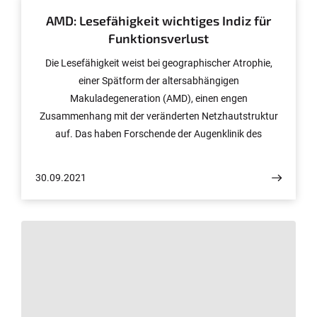
AMD: Lesefähigkeit wichtiges Indiz für
Funktionsverlust
Die Lesefähigkeit weist bei geographischer Atrophie,
einer Spätform der altersabhängigen
Makuladegeneration (AMD), einen engen
Zusammenhang mit der veränderten Netzhautstruktur
auf. Das haben Forschende der Augenklinik des
Universitätsklinikums Bonn mit dem National Eye
Institute und der University of Utah nachgewiesen. Die
30.09.2021
Lesegeschwindigkeit macht alltagsrelevante
Funktionseinschränkung messbar, die der häufigste
Funktionstest in der Augenheilkunde – die best-
korrigierte Sehschärfe – nicht widerspiegeln kann.
Anhand von Netzhaut-Bildgebung lässt sich der Verlust
der Lesefähigkeit einschätzen, selbst wenn die zentrale
Sehschärfe noch gut ist. Die Studie ist nun in „JAMA
Ophthalmology“ erschienen.