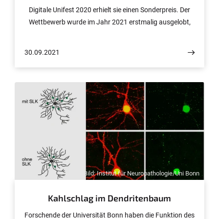
Digitale Unifest 2020 erhielt sie einen Sonderpreis. Der
Wettbewerb wurde im Jahr 2021 erstmalig ausgelobt,
um herausragende digitale Projekte in der
Hochschulkommunikation, die in der Corona-Zeit
30.09.2021
entstanden sind, zu würdigen. Die Preisverleihung fand
im Rahmen der digitalen Jahrestagung des
Bundesverbandes statt.
© Bild: Institut für Neuropathologie/Uni Bonn
Kahlschlag im Dendritenbaum
Forschende der Universität Bonn haben die Funktion des