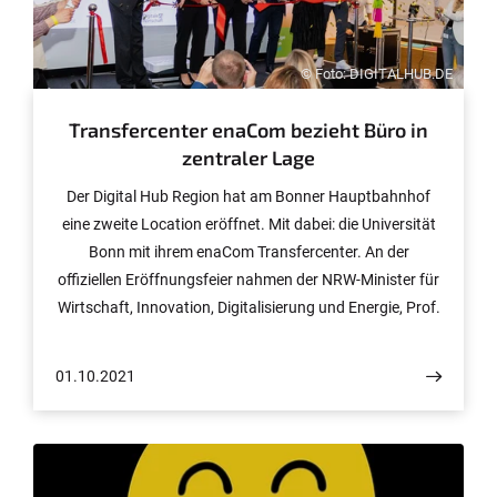
© Foto: DIGITALHUB.DE
Transfercenter enaCom bezieht Büro in
zentraler Lage
Der Digital Hub Region hat am Bonner Hauptbahnhof
eine zweite Location eröffnet. Mit dabei: die Universität
Bonn mit ihrem enaCom Transfercenter. An der
offiziellen Eröffnungsfeier nahmen der NRW-Minister für
Wirtschaft, Innovation, Digitalisierung und Energie, Prof.
Dr. Andreas Pinkwart, und der Rektor der Universität
Bonn, Prof. Dr. Dr. h.c. Michael Hoch, teil. Das
01.10.2021
Transfercenter enaCom ist am neuen Standort „Bonn
City“ mit einem eigenen Büro vertreten.