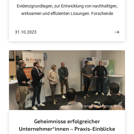
Evidenzgrundlagen, zur Entwicklung von nachhaltigen,
wirksamen und effizienten Lösungen. Forschende
werden zu Politikberater*innen und bewegen sich
plötzlich in einer Welt von Fachausschüssen,
31.10.2023
Interessenskonflikten und politischen Gemengelagen.
An der Universität Bonn gibt es eine Vielzahl prominenter
Wissenschaftler*innen – wie etwa Prof. Hendrik Streeck
– die in der Politikberatung aktiv sind. Aber wie
funktioniert der Wissenstransfer zwischen Wissenschaft
und Politik genau? Welche Chancen und Risiken birgt
diese Zusammenarbeit? Beim diesjährigen Postdoc Day
2023 wurde Politikberatung als Schwerpunktthema
groß diskutiert. Jetzt folgen verschiedene
Veranstaltungen, die junge sowie etablierte
© enaCom/Marcus Wille
Wissenschaftler*innen dabei unterstützen, ihr Wissen
mit der Politik zu teilen.
Geheimnisse erfolgreicher
Unternehmer*innen – Praxis-Einblicke