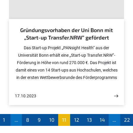
© colourbox
Gründungsvorhaben der Uni Bonn mit
„Start-up Transfer.NRW“ gefördert
Das Start-up Projekt „PANsight Health“ aus der
Universität Bonn erhält eine „Start-up Transfer.NRW“-
Förderung in Höhe von rund 270.000 €. Das Projekt ist
damit eines von 14 Start-ups aus Hochschulen, welches
in der ersten Wettbewerbsrunde des Förderprogramms
vom Land NRW und der EU gefördert wird.
17.10.2023
1
...
8
9
10
11
12
13
14
...
22
(aktu