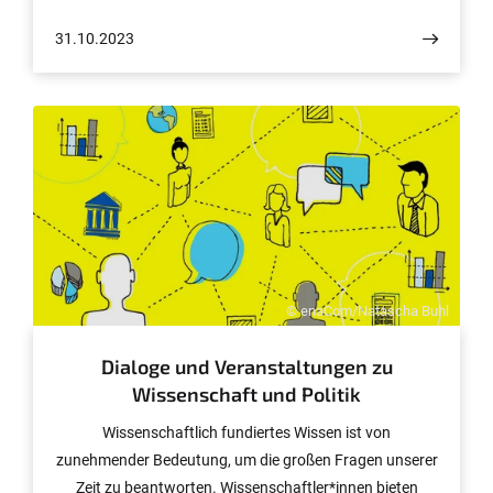
Pforten und begrüßten große und kleine Technik-
31.10.2023
Interessierte. Auch die Uni Bonn war bei der von
VDI/VDE initiierten Veranstaltung dabei und begeisterte
ihre Besucher*innen für Robotik, Geodäsie und
Astronomie.
© enaCom/Natascha Buhl
Dialoge und Veranstaltungen zu
Wissenschaft und Politik
Wissenschaftlich fundiertes Wissen ist von
zunehmender Bedeutung, um die großen Fragen unserer
Zeit zu beantworten. Wissenschaftler*innen bieten