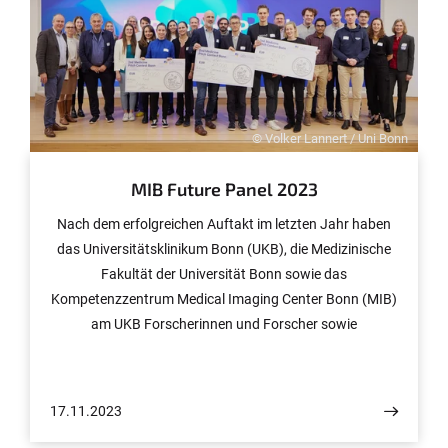
Gründungsidee voran zu treiben. Die Universität Bonn ist
eine der ersten Hochschulen in Deutschland, die mit dem
EXIST Women Programm startet.
© Volker Lannert / Uni Bonn
MIB Future Panel 2023
Nach dem erfolgreichen Auftakt im letzten Jahr haben
das Universitätsklinikum Bonn (UKB), die Medizinische
Fakultät der Universität Bonn sowie das
Kompetenzzentrum Medical Imaging Center Bonn (MIB)
am UKB Forscherinnen und Forscher sowie
Vertreterinnen und Vertreter aus Industrie und Start-Ups
zum MIB Future Panel eingeladen. Rund 200 Gäste
fieberten am 16. November mit den Pitch-
17.11.2023
Teilnehmerinnen und -Teilnehmern mit und ließen sich in