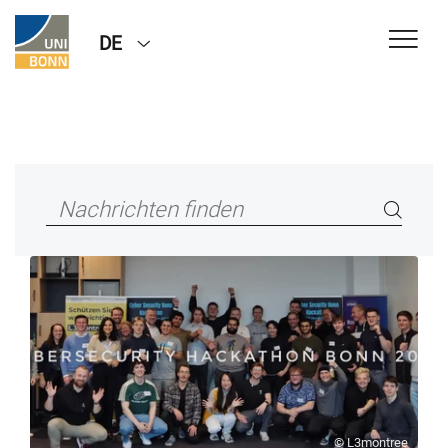
DE
© L3montree