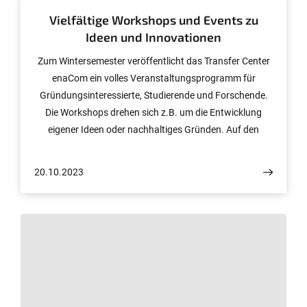
Vielfältige Workshops und Events zu
Ideen und Innovationen
Zum Wintersemester veröffentlicht das Transfer Center
enaCom ein volles Veranstaltungsprogramm für
Gründungsinteressierte, Studierende und Forschende.
Die Workshops drehen sich z.B. um die Entwicklung
eigener Ideen oder nachhaltiges Gründen. Auf den
Netzwerkveranstaltungen triffst Du auf
Unternehmer*innen und Gründer*innen, die praxisnahe
20.10.2023
Tipps aus ihren Erfahrungen teilen. Zudem können alle
Universitäts-Angehörigen bis 5.11. am Ideenwettbewerb
"Auf jetzt" teilnehmen. Am 6.12. lädt enaCom zur
Prämierungsfeier in den Digital Hub ein, auf der Du die
besten Pitches sehen kannst.