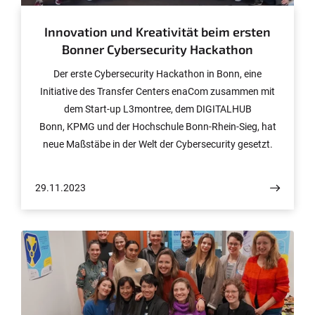
Innovation und Kreativität beim ersten
Bonner Cybersecurity Hackathon
Der erste Cybersecurity Hackathon in Bonn, eine
Initiative des Transfer Centers enaCom zusammen mit
dem Start-up L3montree, dem DIGITALHUB
Bonn, KPMG und der Hochschule Bonn-Rhein-Sieg, hat
neue Maßstäbe in der Welt der Cybersecurity gesetzt.
Mit 32 engagierten Teilnehmenden aus Fachgebieten,
von Informatik über Neurowissenschaften hin zu
29.11.2023
Geophysik und Elektrotechnik, bewies der Hackathon,
dass interdisziplinäre Zusammenarbeit der Schlüssel zu
innovativen Lösungen in der Cybersecurity ist.