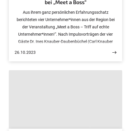
bei „Meet a Boss“
Aus ihrem ganz persönlichen Erfahrungsschatz
berichteten vier Unternehmer*innen aus der Region bei
der Veranstaltung „Meet a Boss – Triff auf echte
Unternehmer*innen!“. Nach Impulsvorträgen der vier
Gäste Dr. Ines Knauber-Daubenbüchel (Carl Knauber
Holding GmbH & Co. KG), Christian Hündgen (Hündgen
26.10.2023
Entsorgungs GmbH & Co. KG), Sebastian Ahrens
(Mannstaedt GmbH), und Felix Kuhne (Kuhne
Group) hatten die Student*innen Gelegenheit, den
Praxisexperten all ihre Geheimnisse, Tipps und Tricks zu
entlocken.
© Digitalhub / EnaCom